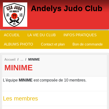
Panneau de gestion des cookies
Andelys Judo Club
ACCUEIL
LA VIE DU CLUB
INFOS PRATIQUES
ALBUMS PHOTO
Contact et plan
Bon de commande
Accueil
MINIME
MINIME
L'équipe
MINIME
est composée de 10 membres.
Les membres