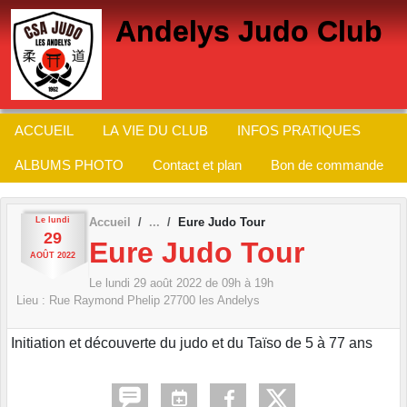
Panneau de gestion des cookies
Andelys Judo Club
ACCUEIL
LA VIE DU CLUB
INFOS PRATIQUES
ALBUMS PHOTO
Contact et plan
Bon de commande
Le
lundi
Accueil
Eure Judo Tour
29
Eure Judo Tour
AOÛT
2022
Le
lundi
29
août
2022
de 09h à 19h
Lieu :
Rue Raymond Phelip
27700
les Andelys
Initiation et découverte du judo et du Taïso de 5 à 77 ans