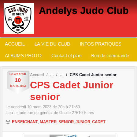
Panneau de gestion des cookies
Andelys Judo Club
ACCUEIL
LA VIE DU CLUB
INFOS PRATIQUES
ALBUMS PHOTO
Contact et plan
Bon de commande
Le
vendredi
Accueil
CPS Cadet Junior senior
10
CPS Cadet Junior
MARS
2023
senior
Le
vendredi
10
mars
2023
de 20h à 21h30
Lieu :
stade rue du général de Gaulle
27510
Pitres
ENSEIGNANT
MASTER
SENIOR
JUNIOR
CADET