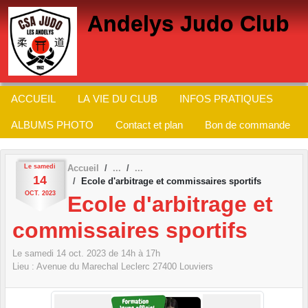
Panneau de gestion des cookies
Andelys Judo Club
ACCUEIL
LA VIE DU CLUB
INFOS PRATIQUES
ALBUMS PHOTO
Contact et plan
Bon de commande
Le
samedi
Accueil
14
Ecole d'arbitrage et commissaires sportifs
OCT.
2023
Ecole d'arbitrage et
commissaires sportifs
Le
samedi
14
oct.
2023
de 14h à 17h
Lieu :
Avenue du Marechal Leclerc
27400
Louviers