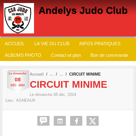
Panneau de gestion des cookies
Andelys Judo Club
ACCUEIL
LA VIE DU CLUB
INFOS PRATIQUES
ALBUMS PHOTO
Contact et plan
Bon de commande
Le
dimanche
Accueil
CIRCUIT MINIME
08
CIRCUIT MINIME
DÉC.
2024
Le
dimanche
08
déc.
2024
Lieu :
AGNEAUX