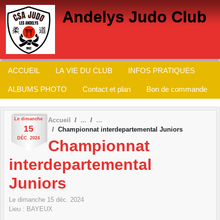
Panneau de gestion des cookies
Andelys Judo Club
ACCUEIL
LA VIE DU CLUB
INFOS PRATIQUES
ALBUMS PHOTO
Contact et plan
Bon de commande
Le
dimanche
Accueil
15
Championnat interdepartemental Juniors
DÉC.
2024
Championnat
interdepartemental
Juniors
Le
dimanche
15
déc.
2024
Lieu :
BAYEUX