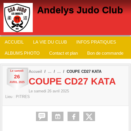
Panneau de gestion des cookies
Andelys Judo Club
ACCUEIL
LA VIE DU CLUB
INFOS PRATIQUES
ALBUMS PHOTO
Contact et plan
Bon de commande
Le
samedi
Accueil
COUPE CD27 KATA
26
COUPE CD27 KATA
AVRIL
2025
Le
samedi
26
avril
2025
Lieu :
PITRES