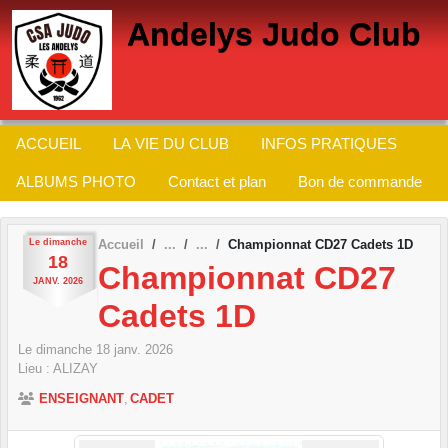
Panneau de gestion des cookies
Andelys Judo Club
ACCUEIL
LA VIE DU CLUB
INFOS PRATIQUES
ALBUMS PHOTO
Contact et plan
Bon de commande
Le
dimanche
Accueil
Championnat CD27 Cadets 1D
18
Championnat CD27
JANV.
2026
Cadets 1D
Le
dimanche
18
janv.
2026
Lieu :
ALIZAY
ENSEIGNANT
CADET